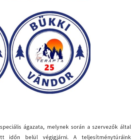
peciális ágazata, melynek során a szervezők által
tt időn belül végigjárni. A teljesítménytúráink