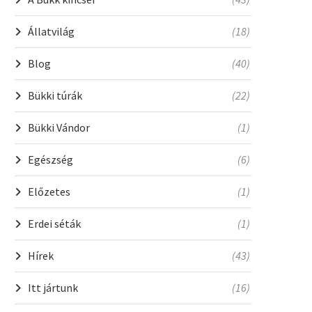
Állatvilág
(18)
Blog
(40)
Bükki túrák
(22)
Bükki Vándor
(1)
Egészség
(6)
Előzetes
(1)
Erdei séták
(1)
Hírek
(43)
Itt jártunk
(16)