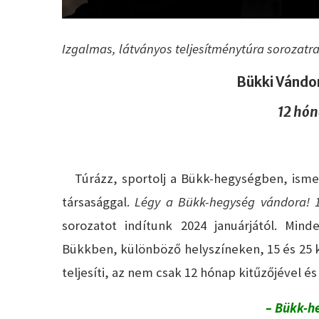
Izgalmas, látványos teljesítménytúra sorozatra 
Bükki Vándor
12 hón
Túrázz, sportolj a Bükk-hegységben, ismer
társasággal.
Légy a Bükk-hegység vándora!
sorozatot indítunk 2024 januárjától. Min
Bükkben, különböző helyszíneken, 15 és 25 k
teljesíti, az nem csak 12 hónap kitűzőjével é
– Bükk-h