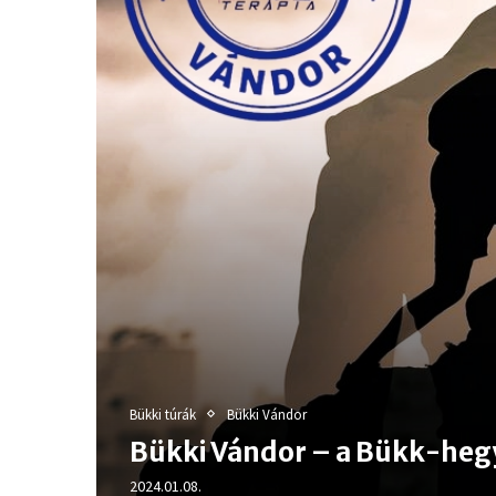
Bükki túrák
Bükki Vándor
Bükki Vándor – a Bükk-heg
2024.01.08.