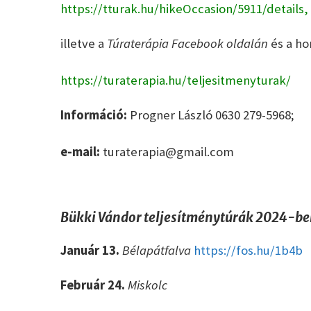
https://tturak.hu/hikeOccasion/5911/details
illetve a
Túraterápia Facebook oldalán
és a ho
https://turaterapia.hu/teljesitmenyturak/
Információ:
Progner László 0630 279-5968;
e-mail:
turaterapia@gmail.com
Bükki Vándor teljesítménytúrák 2024-be
Január 13.
Bélapátfalva
https://fos.hu/1b4b
Február 24.
Miskolc