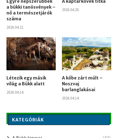
Egyre népszerűbbek
A kaptárkövek titka
a bükki tanösvények –
2026.04.20.
nő a természetjárók
száma
2026.04.21.
Létezik egy másik
A kőbe zárt múlt –
világ a Bükk alatt
Noszvaj
barlanglakásai
2026.04.14.
2026.04.14.
KATEGÓRIÁK
A Bükk kincsei
(43)