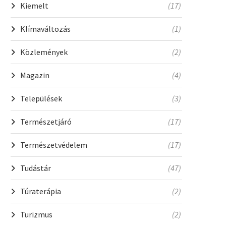
Kiemelt
(17)
Klímaváltozás
(1)
Közlemények
(2)
Magazin
(4)
Települések
(3)
Természetjáró
(17)
Természetvédelem
(17)
Tudástár
(47)
Túraterápia
(2)
Turizmus
(2)