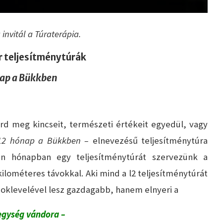
invitál a Túraterápia.
 teljesítménytúrák
ap a Bükkben
d meg kincseit, természeti értékeit egyedül, vagy
 12 hónap a Bükkben –
elnevezésű teljesítménytúra
den hónapban egy teljesítménytúrát szervezünk a
ilométeres távokkal. Aki mind a l2 teljesítménytúrát
s oklevelével lesz gazdagabb, hanem elnyeri a
egység vándora –