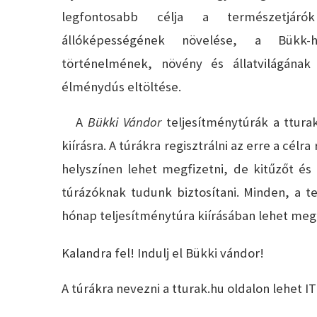
legfontosabb célja a természetjárók 
állóképességének növelése, a Bükk-he
történelmének, növény és állatvilágána
élménydús eltöltése.
A
Bükki Vándor
teljesítménytúrák a tturak
kiírásra. A túrákra regisztrálni az erre a célr
helyszínen lehet megfizetni, de kitűzőt és 
túrázóknak tudunk biztosítani. Minden, a te
hónap teljesítménytúra kiírásában lehet megt
Kalandra fel! Indulj el Bükki vándor!
A túrákra nevezni a tturak.hu oldalon lehet IT