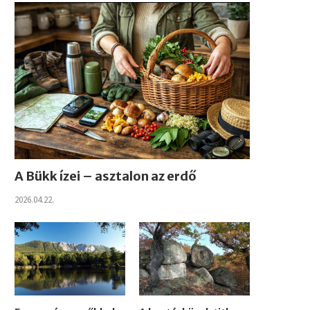
A Bükk ízei – asztalon az erdő
2026.04.22.