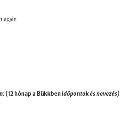
,
nlapján
n:
(
12 hónap a Bükkben
időpontok és nevezés)