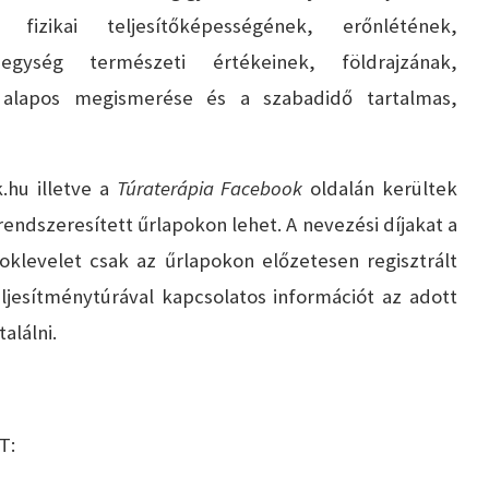
fizikai teljesítőképességének, erőnlétének,
gység természeti értékeinek, földrajzának,
k alapos megismerése és a szabadidő tartalmas,
.hu illetve a
Túraterápia Facebook
oldalán kerültek
a rendszeresített űrlapokon lehet. A nevezési díjakat a
oklevelet csak az űrlapokon előzetesen regisztrált
ljesítménytúrával kapcsolatos információt az adott
alálni.
T: