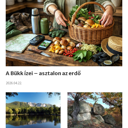
A Bükk ízei – asztalon az erdő
2026.04.22.