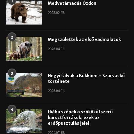
1
Medvetámadás Ózdon
2025.02.05.
2
Megszülettek az első vadmalacok
2026.04.01.
3
Hegyi falvak a Bükkben – Szarvaskő
története
2026.04.01.
4
Hiába szépek a szökőkútszerű
karsztforrások, ezek az
erdőpusztulás jelei
2024.07.15.