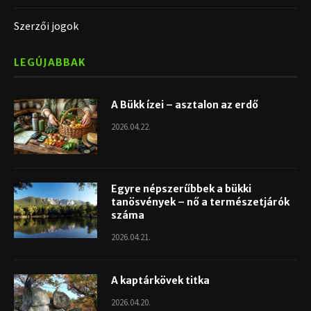
Szerzői jogok
LEGÚJABBAK
A Bükk ízei – asztalon az erdő
2026.04.22.
Egyre népszerűbbek a bükki
tanösvények – nő a természetjárók
száma
2026.04.21.
A kaptárkövek titka
2026.04.20.