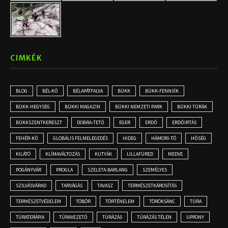
CIMKÉK
BLOG
BÉL-KŐ
BÉLAPÁTFALVA
BÜKK
BÜKK-FENNSÍK
BÜKK-HEGYSÉG
BÜKKI MAGAZIN
BÜKKI NEMZETI PARK
BÜKKI TÚRÁK
BÜKKSZENTKERESZT
DOBRA-TETŐ
EGER
ERDŐ
ERDŐIRTÁS
FEHÉR-KŐ
GLOBÁLIS FELMELEGEDÉS
HIDEG
HÁMORI-TÓ
HŐSÉG
KILÁTÓ
KLÍMAVÁLTOZÁS
KUTYÁK
LILLAFÜRED
MEDVE
POGÁNYVÁR
PROGLA
SZELETA-BARLANG
SZEMÉLYES
SZILVÁSVÁRAD
TARVÁGÁS
TAVASZ
TERMÉSZETKÁROSÍTÁS
TERMÉSZETVÉDELEM
TÖBÖR
TÖRTÉNELEM
TÖRÖKSÁNC
TÚRA
TÚRATERÁPIA
TÚRAVEZETŐ
TÚRÁZÁS
TÚRÁZÁS TÉLEN
UPPONY