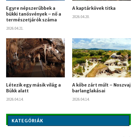
Egyre népszerűbbek a
A kaptárkövek titka
bükki tanösvények – nő a
2026.04.20.
természetjárók száma
2026.04.21.
Létezik egy másik világ a
A kőbe zárt múlt – Noszvaj
Bükk alatt
barlanglakásai
2026.04.14.
2026.04.14.
KATEGÓRIÁK