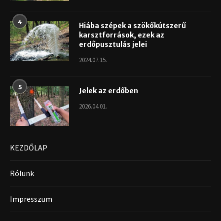
4
Hiába szépek a szökőkútszerű
karsztforrások, ezek az
erdőpusztulás jelei
2024.07.15.
5
Jelek az erdőben
2026.04.01.
KEZDŐLAP
Rólunk
Impresszum