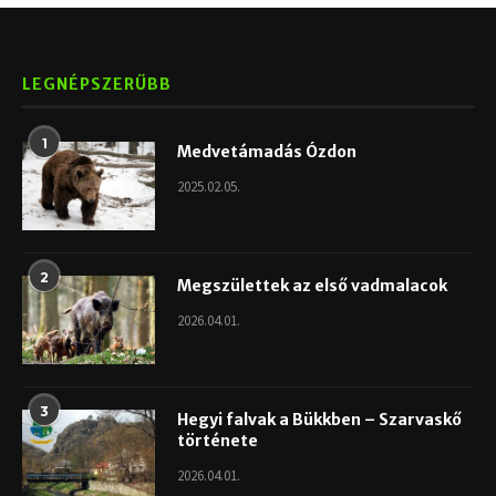
LEGNÉPSZERŰBB
1
Medvetámadás Ózdon
2025.02.05.
2
Megszülettek az első vadmalacok
2026.04.01.
3
Hegyi falvak a Bükkben – Szarvaskő
története
2026.04.01.