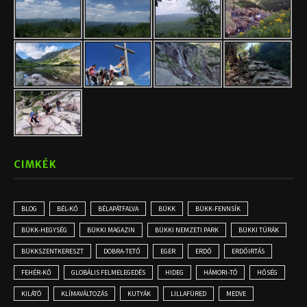
CIMKÉK
BLOG
BÉL-KŐ
BÉLAPÁTFALVA
BÜKK
BÜKK-FENNSÍK
BÜKK-HEGYSÉG
BÜKKI MAGAZIN
BÜKKI NEMZETI PARK
BÜKKI TÚRÁK
BÜKKSZENTKERESZT
DOBRA-TETŐ
EGER
ERDŐ
ERDŐIRTÁS
FEHÉR-KŐ
GLOBÁLIS FELMELEGEDÉS
HIDEG
HÁMORI-TÓ
HŐSÉG
KILÁTÓ
KLÍMAVÁLTOZÁS
KUTYÁK
LILLAFÜRED
MEDVE