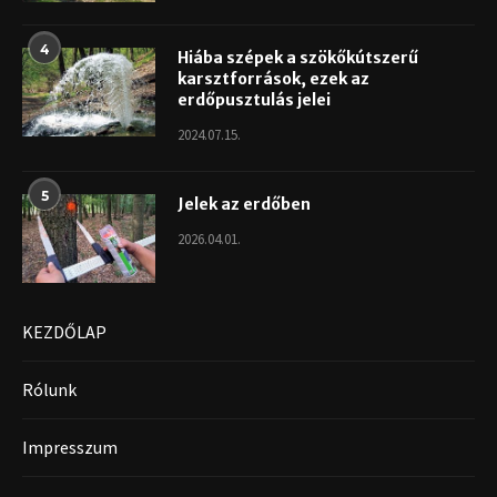
4
Hiába szépek a szökőkútszerű
karsztforrások, ezek az
erdőpusztulás jelei
2024.07.15.
5
Jelek az erdőben
2026.04.01.
KEZDŐLAP
Rólunk
Impresszum