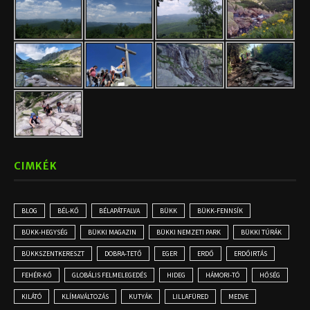
CIMKÉK
BLOG
BÉL-KŐ
BÉLAPÁTFALVA
BÜKK
BÜKK-FENNSÍK
BÜKK-HEGYSÉG
BÜKKI MAGAZIN
BÜKKI NEMZETI PARK
BÜKKI TÚRÁK
BÜKKSZENTKERESZT
DOBRA-TETŐ
EGER
ERDŐ
ERDŐIRTÁS
FEHÉR-KŐ
GLOBÁLIS FELMELEGEDÉS
HIDEG
HÁMORI-TÓ
HŐSÉG
KILÁTÓ
KLÍMAVÁLTOZÁS
KUTYÁK
LILLAFÜRED
MEDVE