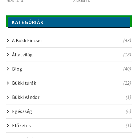
2026.04.14.
2026.04.14.
KATEGÓRIÁK
A Bükk kincsei
(43)
Állatvilág
(18)
Blog
(40)
Bükki túrák
(22)
Bükki Vándor
(1)
Egészség
(6)
Előzetes
(1)