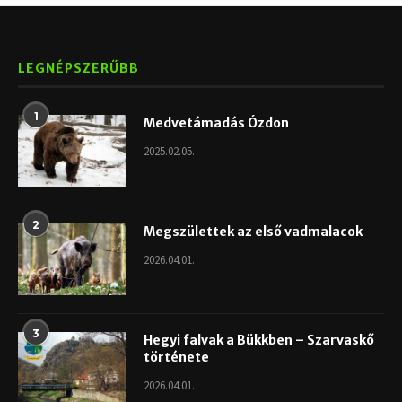
LEGNÉPSZERŰBB
1
Medvetámadás Ózdon
2025.02.05.
2
Megszülettek az első vadmalacok
2026.04.01.
3
Hegyi falvak a Bükkben – Szarvaskő
története
2026.04.01.