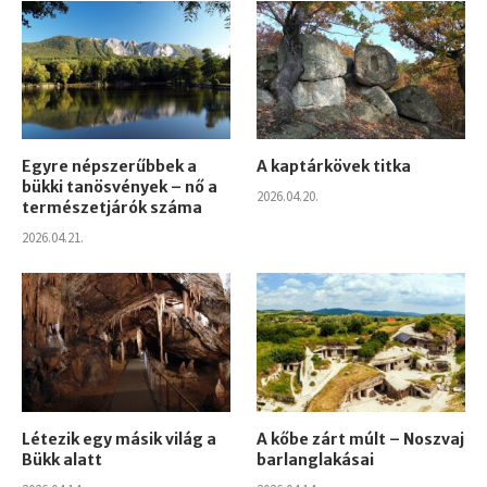
Egyre népszerűbbek a
A kaptárkövek titka
bükki tanösvények – nő a
2026.04.20.
természetjárók száma
2026.04.21.
Létezik egy másik világ a
A kőbe zárt múlt – Noszvaj
Bükk alatt
barlanglakásai