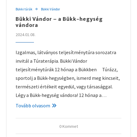
Bükki túrák
Bükki Vándor
Bükki Vándor – a Bükk-hegység
vándora
2024.01.08.
Izgalmas, látványos teljesítménytúra sorozatra
invitál a Túraterápia. Bükki Vándor
teljesítménytúrák 12 hónap a Bükkben Túrázz,
sportolj a Bükk-hegységben, ismerd meg kincseit,
természeti értékeit egyedül, vagy társasággal.
Légy a Bükk-hegység vándora! 12 hónap a…
Tovább olvasom
0 Kommet