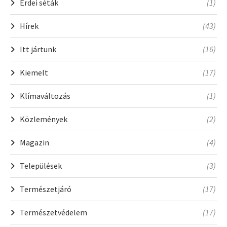
Erdei séták
(1)
Hírek
(43)
Itt jártunk
(16)
Kiemelt
(17)
Klímaváltozás
(1)
Közlemények
(2)
Magazin
(4)
Települések
(3)
Természetjáró
(17)
Természetvédelem
(17)