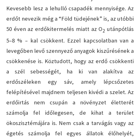
Kevesebb lesz a lehulló csapadék mennyisége. Az
erdőt nevezik még a “Föld tüdejének” is, az utóbbi
50 éven az erdőkitermelés miatt az O
utánpótlás
2
5–8 % – kal csökkent. Ezzel kapcsolatban van a
levegőben levő szennyező anyagok kiszűrésének a
csökkenése is. Köztudott, hogy az erdő csökkenti
a szél sebességét, ha ki van alakítva az
erdőszéleken egy sáv, amely lépcsőzetes
felépítésével majdnem teljesen kivédi a szelet. Az
erdőirtás nem csupán a növényzet életterét
számolja fel időlegesen, de kihat a terület
ökoszisztémájára is. Nem csak a tarvágás vagy az
égetés számolja fel egyes állatok élőhelyét,