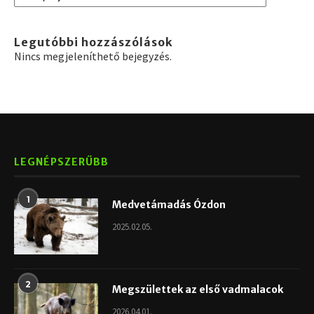
Legutóbbi hozzászólások
Nincs megjeleníthető bejegyzés.
LEGNÉPSZERŰBB
1
Medvetámadás Ózdon
2025.02.05.
2
Megszülettek az első vadmalacok
2026.04.01.