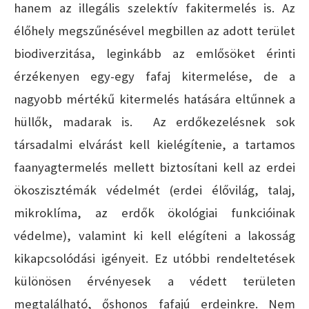
hanem az illegális szelektív fakitermelés is. Az
élőhely megszűnésével megbillen az adott terület
biodiverzitása, leginkább az emlősöket érinti
érzékenyen egy-egy fafaj kitermelése, de a
nagyobb mértékű kitermelés hatására eltűnnek a
hüllők, madarak is. Az erdőkezelésnek sok
társadalmi elvárást kell kielégítenie, a tartamos
faanyagtermelés mellett biztosítani kell az erdei
ökoszisztémák védelmét (erdei élővilág, talaj,
mikroklíma, az erdők ökológiai funkcióinak
védelme), valamint ki kell elégíteni a lakosság
kikapcsolódási igényeit. Ez utóbbi rendeltetések
különösen érvényesek a védett területen
megtalálható, őshonos fafajú erdeinkre. Nem