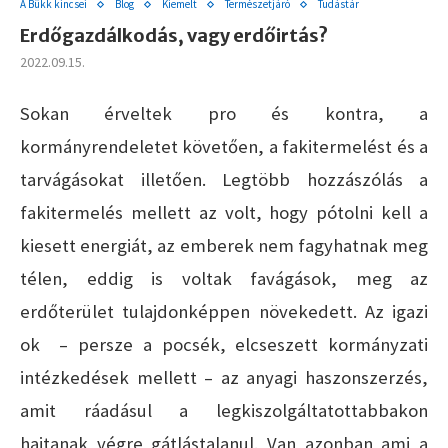
A Bükk kincsei
Blog
Kiemelt
Természetjáró
Tudástár
Erdőgazdálkodás, vagy erdőirtás?
2022.09.15.
Sokan érveltek pro és kontra, a
kormányrendeletet követően, a fakitermelést és a
tarvágásokat illetően. Legtöbb hozzászólás a
fakitermelés mellett az volt, hogy pótolni kell a
kiesett energiát, az emberek nem fagyhatnak meg
télen, eddig is voltak favágások, meg az
erdőterület tulajdonképpen növekedett. Az igazi
ok – persze a pocsék, elcseszett kormányzati
intézkedések mellett – az anyagi haszonszerzés,
amit ráadásul a legkiszolgáltatottabbakon
hajtanak végre gátlástalanul. Van azonban ami a