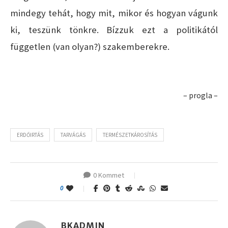
mindegy tehát, hogy mit, mikor és hogyan vágunk
ki, teszünk tönkre. Bízzuk ezt a politikától
független (van olyan?) szakemberekre.
– progla –
ERDŐIRTÁS
TARVÁGÁS
TERMÉSZETKÁROSÍTÁS
0 Kommet
0
BKADMIN