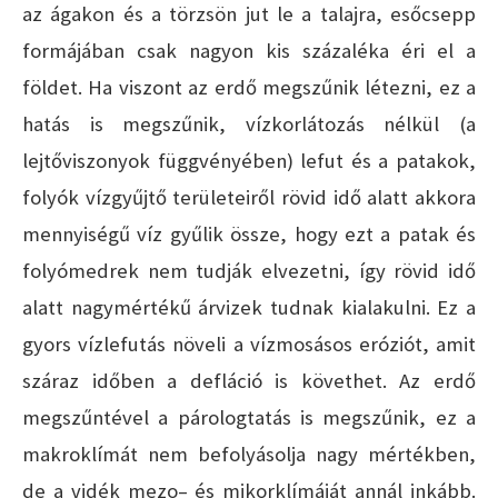
az ágakon és a törzsön jut le a talajra, esőcsepp
formájában csak nagyon kis százaléka éri el a
földet. Ha viszont az erdő megszűnik létezni, ez a
hatás is megszűnik, vízkorlátozás nélkül (a
lejtőviszonyok függvényében) lefut és a patakok,
folyók vízgyűjtő területeiről rövid idő alatt akkora
mennyiségű víz gyűlik össze, hogy ezt a patak és
folyómedrek nem tudják elvezetni, így rövid idő
alatt nagymértékű árvizek tudnak kialakulni. Ez a
gyors vízlefutás növeli a vízmosásos eróziót, amit
száraz időben a defláció is követhet. Az erdő
megszűntével a párologtatás is megszűnik, ez a
makroklímát nem befolyásolja nagy mértékben,
de a vidék mezo– és mikorklímáját annál inkább.