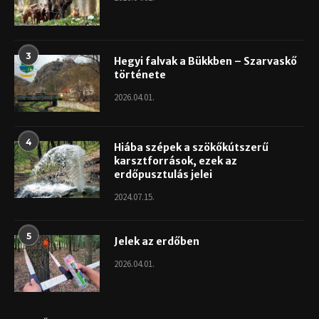
3
Hegyi falvak a Bükkben – Szarvaskő
története
2026.04.01.
4
Hiába szépek a szökőkútszerű
karsztforrások, ezek az
erdőpusztulás jelei
2024.07.15.
5
Jelek az erdőben
2026.04.01.