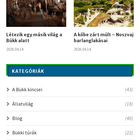
Létezik egy másik világ a
A kőbe zárt múlt – Noszvaj
Bükk alatt
barlanglakásai
2026.04.14.
2026.04.14.
KATEGÓRIÁK
A Bükk kincsei
(43)
Állatvilág
(18)
Blog
(40)
Bükki túrák
(22)