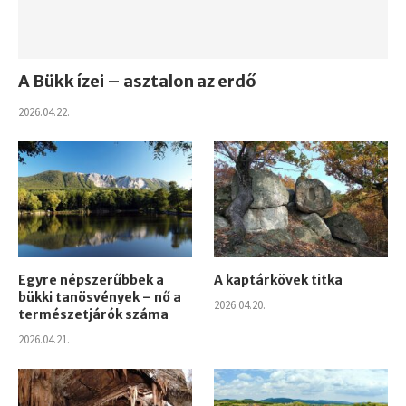
A Bükk ízei – asztalon az erdő
2026.04.22.
Egyre népszerűbbek a
A kaptárkövek titka
bükki tanösvények – nő a
2026.04.20.
természetjárók száma
2026.04.21.