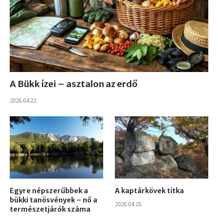
A Bükk ízei – asztalon az erdő
2026.04.22.
Egyre népszerűbbek a
A kaptárkövek titka
bükki tanösvények – nő a
2026.04.20.
természetjárók száma