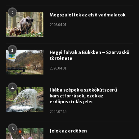
2
Megszülettek az első vadmalacok
2026.04.01.
3
Hegyi falvak a Bükkben – Szarvaskő
története
2026.04.01.
4
Hiába szépek a szökőkútszerű
karsztforrások, ezek az
erdőpusztulás jelei
2024.07.15.
5
Jelek az erdőben