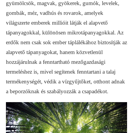
gyümölcsök, magvak, gyökerek, gumók, levelek,
gombák, méz, vadhús és rovarok, amelyek
világszerte emberek millióit látják el alapvető
tápanyagokkal, különösen mikrotápanyagokkal. Az
erdők nem csak sok ember táplálékához biztosítják az
alapvető tápanyagokat, hanem közvetlenül
hozzájárulnak a fenntartható mezőgazdasági
termeléshez is, mivel segítenek fenntartani a talaj
termékenységét, védik a vízgyűjtőket, otthont adnak
a beporzóknak és szabályozzák a csapadékot.