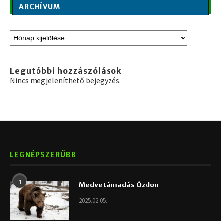
ARCHÍVUM
Legutóbbi hozzászólások
Nincs megjeleníthető bejegyzés.
LEGNÉPSZERŰBB
1
Medvetámadás Ózdon
2025.02.05.