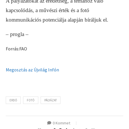
A pályázatokat az eredetiség, a témához való
kapcsolódás, a művészi érték és a fotó
kommunikációs potenciálja alapján bíráljuk el.
– progla –
Forrás:FAO
Megosztás az Újvilág Infón
ERDŐ
FOTÓ
PÁLYÁZAT
0 Kommet