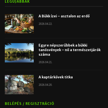
LEGÚJABBAK
A Bükk ízei – asztalon az erdő
2026.04.22.
Egyre népszerűbbek a bükki
tanösvények – nő a természetjárók
száma
2026.04.21.
A kaptárkövek titka
2026.04.20.
BELÉPÉS / REGISZTRÁCIÓ