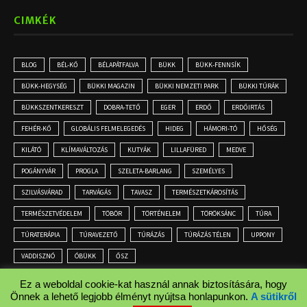
CIMKÉK
BLOG
BÉL-KŐ
BÉLAPÁTFALVA
BÜKK
BÜKK-FENNSÍK
BÜKK-HEGYSÉG
BÜKKI MAGAZIN
BÜKKI NEMZETI PARK
BÜKKI TÚRÁK
BÜKKSZENTKERESZT
DOBRA-TETŐ
EGER
ERDŐ
ERDŐIRTÁS
FEHÉR-KŐ
GLOBÁLIS FELMELEGEDÉS
HIDEG
HÁMORI-TÓ
HŐSÉG
KILÁTÓ
KLÍMAVÁLTOZÁS
KUTYÁK
LILLAFÜRED
MEDVE
POGÁNYVÁR
PROGLA
SZELETA-BARLANG
SZEMÉLYES
SZILVÁSVÁRAD
TARVÁGÁS
TAVASZ
TERMÉSZETKÁROSÍTÁS
TERMÉSZETVÉDELEM
TÖBÖR
TÖRTÉNELEM
TÖRÖKSÁNC
TÚRA
TÚRATERÁPIA
TÚRAVEZETŐ
TÚRÁZÁS
TÚRÁZÁS TÉLEN
UPPONY
VADDISZNÓ
ÓBÜKK
ŐSZ
Ez a weboldal cookie-kat használ annak biztosítására, hogy
Önnek a lehető legjobb élményt nyújtsa honlapunkon.
A sütikről