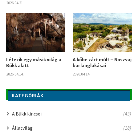
2026.04.21.
Létezik egy másik világ a
A kőbe zárt múlt – Noszvaj
Bükk alatt
barlanglakásai
2026.04.14.
2026.04.14.
KATEGÓRIÁK
A Bükk kincsei
(43)
Állatvilág
(18)