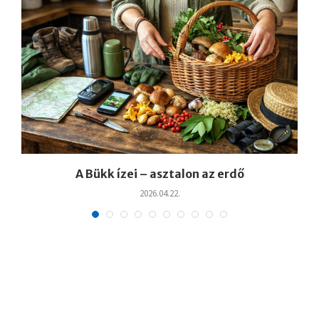
A Bükk ízei – asztalon az erdő
2026.04.22.