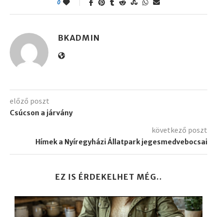
0
BKADMIN
előző poszt
Csúcson a járvány
következő poszt
Hímek a Nyíregyházi Állatpark jegesmedvebocsai
EZ IS ÉRDEKELHET MÉG..