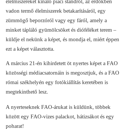
élelmiszereket kínáló piaci standról, az erdőkben
vadon termő élelmiszerek betakarításáról, egy
zümmögő beporzóról vagy egy fáról, amely a
minket tápláló gyümölcsöket és dióféléket terem –
küldje el nekünk a képet, és mondja el, miért éppen
ezt a képet választotta.
A március 21-én kihirdetett öt nyertes képet a FAO
közösségi médiacsatornáin is megosztjuk, és a FAO
római székhelyén egy fotókiállítás keretében is
megtekinthető lesz.
A nyerteseknek FAO-árukat is küldünk, többek
között egy FAO-vizes palackot, hátizsákot és egy
poharat!