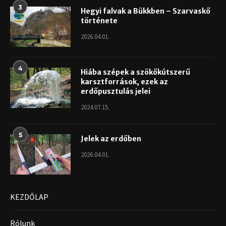
3
Hegyi falvak a Bükkben – Szarvaskő
története
2026.04.01.
4
Hiába szépek a szökőkútszerű
karsztforrások, ezek az
erdőpusztulás jelei
2024.07.15.
5
Jelek az erdőben
2026.04.01.
KEZDŐLAP
Rólunk