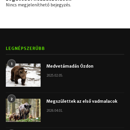
Nincs megjeleníthető bejegyzés.
LEGNÉPSZERŰBB
1
Medvetámadás Ózdon
2025.02.05.
2
Megszülettek az első vadmalacok
2026.04.01.