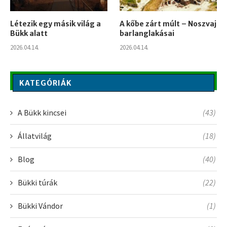
Létezik egy másik világ a
A kőbe zárt múlt – Noszvaj
Bükk alatt
barlanglakásai
2026.04.14.
2026.04.14.
KATEGÓRIÁK
A Bükk kincsei
(43)
Állatvilág
(18)
Blog
(40)
Bükki túrák
(22)
Bükki Vándor
(1)