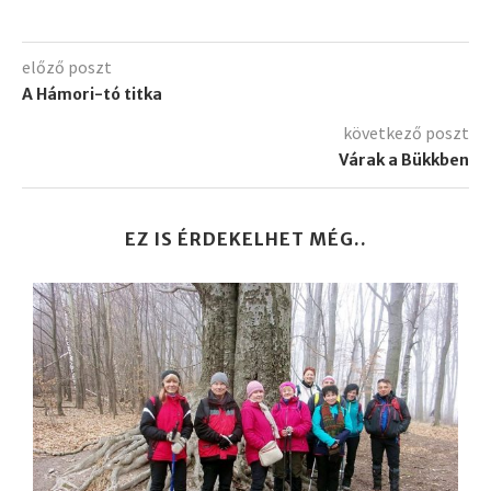
előző poszt
A Hámori-tó titka
következő poszt
Várak a Bükkben
EZ IS ÉRDEKELHET MÉG..