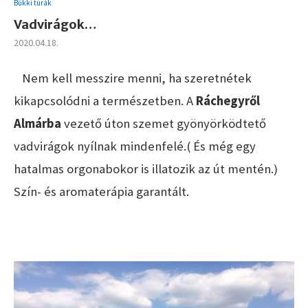
Bükki túrák
Vadvirágok…
2020.04.18.
Nem kell messzire menni, ha szeretnétek
kikapcsolódni a természetben. A
Ráchegyről
Almárba
vezető úton szemet gyönyörködtető
vadvirágok nyílnak mindenfelé.( És még egy
hatalmas orgonabokor is illatozik az út mentén.)
Szín- és aromaterápia garantált.