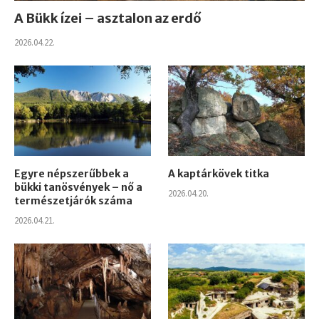
A Bükk ízei – asztalon az erdő
2026.04.22.
Egyre népszerűbbek a
A kaptárkövek titka
bükki tanösvények – nő a
2026.04.20.
természetjárók száma
2026.04.21.