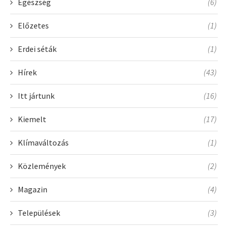
Egészség
(6)
Előzetes
(1)
Erdei séták
(1)
Hírek
(43)
Itt jártunk
(16)
Kiemelt
(17)
Klímaváltozás
(1)
Közlemények
(2)
Magazin
(4)
Települések
(3)