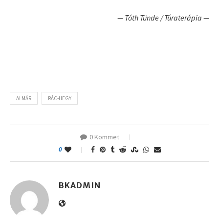
— Tóth Tünde / Túraterápia —
ALMÁR
RÁC-HEGY
0 Kommet
0
BKADMIN