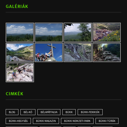
GALÉRIÁK
CIMKÉK
BLOG
BÉL-KŐ
BÉLAPÁTFALVA
BÜKK
BÜKK-FENNSÍK
BÜKK-HEGYSÉG
BÜKKI MAGAZIN
BÜKKI NEMZETI PARK
BÜKKI TÚRÁK