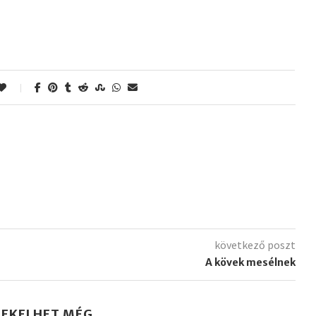
következő poszt
A kövek mesélnek
DEKELHET MÉG..