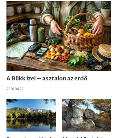
A Bükk ízei – asztalon az erdő
2026.04.22.