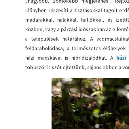
„nagyobb, zömökebb megjelenés”. Rejtőz
Előnyben részesíti a tisztásokkal tagolt er
madarakkal, halakkal, hüllőkkel, és ízelt
közben, vagy a párzási időszakban az ellent
a települések határához. A vadmacskáka
feldarabolódása, a természetes élőhelyek 
házi macskával is hibridizálódhat. A
házi
többször is szót ejtettünk, sajnos ebben a v