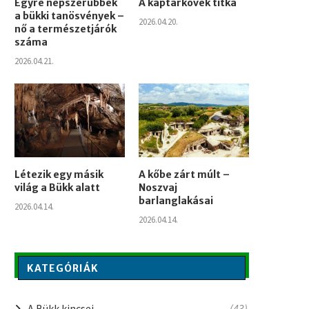
Egyre népszerűbbek
A kaptárkövek titka
a bükki tanösvények –
2026.04.20.
nő a természetjárók
száma
2026.04.21.
Létezik egy másik
A kőbe zárt múlt –
világ a Bükk alatt
Noszvaj
barlanglakásai
2026.04.14.
2026.04.14.
KATEGÓRIÁK
A Bükk kincsei
(43)