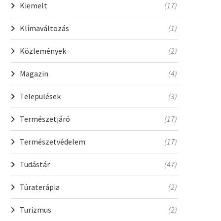
Kiemelt
(17)
Klímaváltozás
(1)
Közlemények
(2)
Magazin
(4)
Települések
(3)
Természetjáró
(17)
Természetvédelem
(17)
Tudástár
(47)
Túraterápia
(2)
Turizmus
(2)