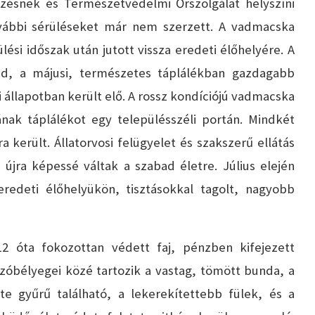
elzésnek és Természetvédelmi Őrszolgálat helyszíni
vábbi sérüléseket már nem szerzett. A vadmacska
ési időszak után jutott vissza eredeti élőhelyére. A
d, a májusi, természetes táplálékban gazdagabb
 állapotban került elő. A rossz kondíciójú vadmacska
nak táplálékot egy településszéli portán. Mindkét
 került. Állatorvosi felügyelet és szakszerű ellátás
jra képessé váltak a szabad életre. Július elején
redeti élőhelyükön, tisztásokkal tagolt, nagyobb
 óta fokozottan védett faj, pénzben kifejezett
zóbélyegei közé tartozik a vastag, tömött bunda, a
 gyűrű található, a lekerekítettebb fülek, és a