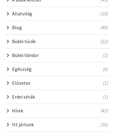
Állatvilág
(18)
Blog
(40)
Bükki túrák
(22)
Bükki Vándor
(1)
Egészség
(6)
Előzetes
(1)
Erdei séták
(1)
Hírek
(43)
Itt jártunk
(16)