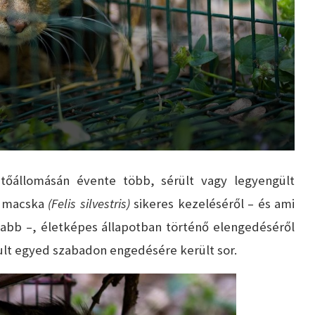
őállomásán évente több, sérült vagy legyengült
admacska
(Felis silvestris)
sikeres kezeléséről – és ami
bb –, életképes állapotban történő elengedéséről
ult egyed szabadon engedésére került sor.