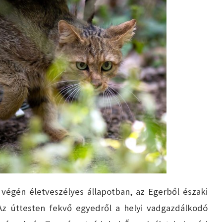
végén életveszélyes állapotban, az Egerből északi
 Az úttesten fekvő egyedről a helyi vadgazdálkodó