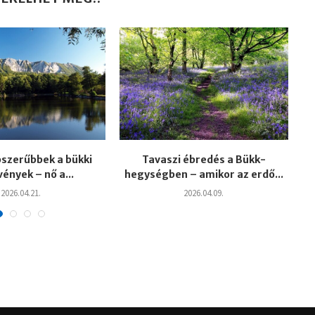
szerűbbek a bükki
Tavaszi ébredés a Bükk-
A
ények – nő a...
hegységben – amikor az erdő...
2026.04.21.
2026.04.09.