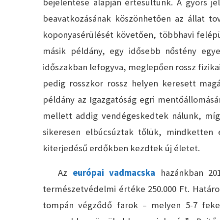
bejelentése alapján értesültünk. A gyors j
beavatkozásának köszönhetően az állat to
koponyasérülését követően, többhavi felépül
másik példány, egy idősebb nőstény egye
időszakban lefogyva, meglepően rossz fizikai
pedig rosszkor rossz helyen keresett magá
példány az Igazgatóság egri mentőállomására
mellett addig vendégeskedtek nálunk, míg ú
sikeresen elbúcsúztak tőlük, mindketten e
kiterjedésű erdőkben kezdtek új életet.
Az
európai vadmacska
hazánkban 2012
természetvédelmi értéke 250.000 Ft. Határo
tompán végződő farok – melyen 5-7 fekete