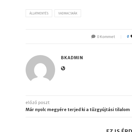
ÁLLATMENTÉS
VADMACSKÁK
0 Kommet
0
BKADMIN
előző poszt
Már nyolc megyére terjed ki a tűzgyújtási tilalom
EZ IS ÉR