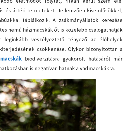
ködő életmódot folytat, ritkán kerül szem elé.
dős és ártéri területeket. Jellemzően kisemlősökkel,
lábúakkal táplálkozik. A zsákmányállatok keresése
étes nemű házimacskák őt is közelebb csalogathatják
t leginkább veszélyeztető tényező az élőhelyek
kiterjedésének csökkenése. Olykor bizonyítottan a
 macskák
biodiverzitásra gyakorolt hatásáról már
onatkozásban is negatívan hatnak a vadmacskákra.