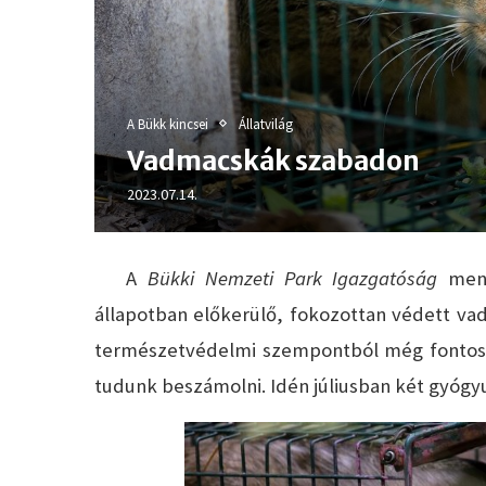
A Bükk kincsei
Állatvilág
Vadmacskák szabadon
2023.07.14.
A
Bükki Nemzeti Park Igazgatóság
ment
állapotban előkerülő, fokozottan védett v
természetvédelmi szempontból még fontosa
tudunk beszámolni. Idén júliusban két gyógy