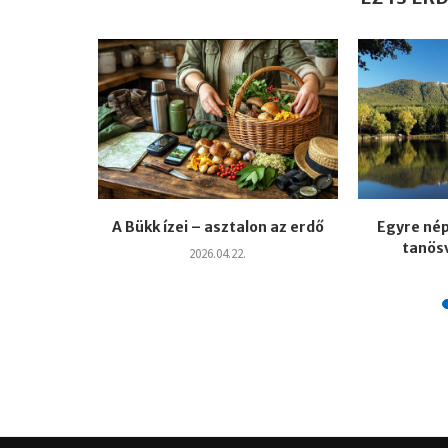
Év emlőse
A Bükk ízei – asztalon az erdő
Egyre nép
tanösv
2026.04.22.