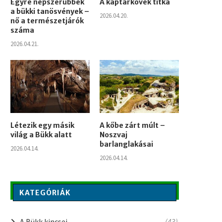
Egyre népszerűbbek
A kaptárkövek titka
a bükki tanösvények –
2026.04.20.
nő a természetjárók
száma
2026.04.21.
Létezik egy másik
A kőbe zárt múlt –
világ a Bükk alatt
Noszvaj
barlanglakásai
2026.04.14.
2026.04.14.
KATEGÓRIÁK
A Bükk kincsei
(43)