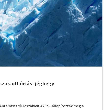
eszakadt óriási jéghegy
Antarktiszról leszakadt A23a – állapították meg a