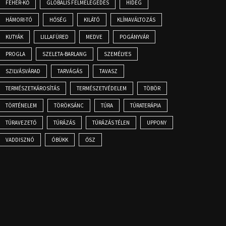
FEHÉR-KŐ
GLOBÁLIS FELMELEGEDÉS
HIDEG
HÁMORI-TÓ
HŐSÉG
KILÁTÓ
KLÍMAVÁLTOZÁS
KUTYÁK
LILLAFÜRED
MEDVE
POGÁNYVÁR
PROGLA
SZELETA-BARLANG
SZEMÉLYES
SZILVÁSVÁRAD
TARVÁGÁS
TAVASZ
TERMÉSZETKÁROSÍTÁS
TERMÉSZETVÉDELEM
TÖBÖR
TÖRTÉNELEM
TÖRÖKSÁNC
TÚRA
TÚRATERÁPIA
TÚRAVEZETŐ
TÚRÁZÁS
TÚRÁZÁS TÉLEN
UPPONY
VADDISZNÓ
ÓBÜKK
ŐSZ