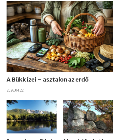
A Bükk ízei – asztalon az erdő
2026.04.22.