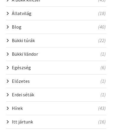
Állatvilág
(18)
Blog
(40)
Bükki túrák
(22)
Bükki Vándor
(1)
Egészség
(6)
Előzetes
(1)
Erdei séták
(1)
Hírek
(43)
Itt jártunk
(16)