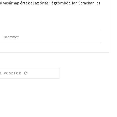
al vasárnap érték el az óriási jégtömböt. Ian Strachan, az
0 Kommet
BI POSZTOK