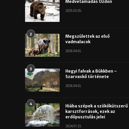
Medvetámadás Ózdon
2025.02.05.
2
Megszülettek az első
vadmalacok
2026.04.01.
3
Hegyi falvak a Bükkben –
Szarvaskő története
2026.04.01.
4
Hiába szépek a szökőkútszerű
karsztforrások, ezek az
erdőpusztulás jelei
2024.07.15.