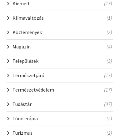
Kiemelt
(17)
Klímaváltozás
(1)
Közlemények
(2)
Magazin
(4)
Települések
(3)
Természetjáró
(17)
Természetvédelem
(17)
Tudástár
(47)
Túraterápia
(2)
Turizmus
(2)