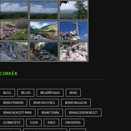
CIMKÉK
BLOG
BÉL-KŐ
BÉLAPÁTFALVA
BÜKK
BÜKK-FENNSÍK
BÜKK-HEGYSÉG
BÜKKI MAGAZIN
BÜKKI NEMZETI PARK
BÜKKI TÚRÁK
BÜKKSZENTKERESZT
DOBRA-TETŐ
EGER
ERDŐ
ERDŐIRTÁS