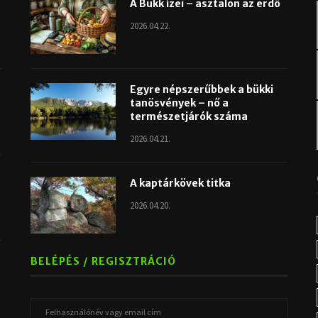
A Bükk ízei – asztalon az erdő
2026.04.22.
Egyre népszerűbbek a bükki
tanösvények – nő a
természetjárók száma
2026.04.21.
A kaptárkövek titka
2026.04.20.
BELÉPÉS / REGISZTRÁCIÓ