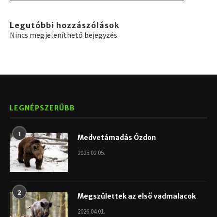
Legutóbbi hozzászólások
Nincs megjeleníthető bejegyzés.
LEGNÉPSZERŰBB
1
Medvetámadás Ózdon
2025.02.05.
2
Megszülettek az első vadmalacok
2026.04.01.