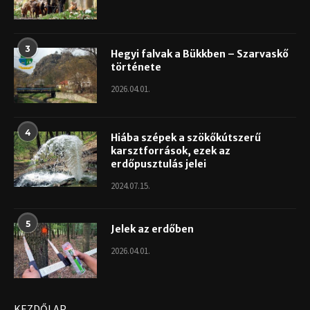
3
Hegyi falvak a Bükkben – Szarvaskő
története
2026.04.01.
4
Hiába szépek a szökőkútszerű
karsztforrások, ezek az
erdőpusztulás jelei
2024.07.15.
5
Jelek az erdőben
2026.04.01.
KEZDŐLAP