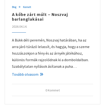
Blog
Kiemelt
A kőbe zárt múlt – Noszvaj
barlanglakásai
2026.04.14.
A Bükk déli peremén, Noszvaj határában, ha az
arra járó túrázó lelassít, és hagyja, hogy a szeme
hozzászokjon a fény és az árnyék játékához,
különös formák rajzolódnak ki a domboldalban.
Szabálytalan nyílások ásítanak a puha…
Tovább olvasom
0 Kommet