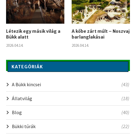
Létezik egy másik világ a
A kőbe zárt múlt – Noszvaj
Bükk alatt
barlanglakásai
2026.04.14.
2026.04.14.
KATEGÓRIÁK
A Bükk kincsei
(43)
Állatvilág
(18)
Blog
(40)
Bükki túrák
(22)