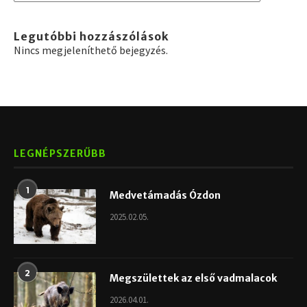
Legutóbbi hozzászólások
Nincs megjeleníthető bejegyzés.
LEGNÉPSZERŰBB
1
Medvetámadás Ózdon
2025.02.05.
2
Megszülettek az első vadmalacok
2026.04.01.