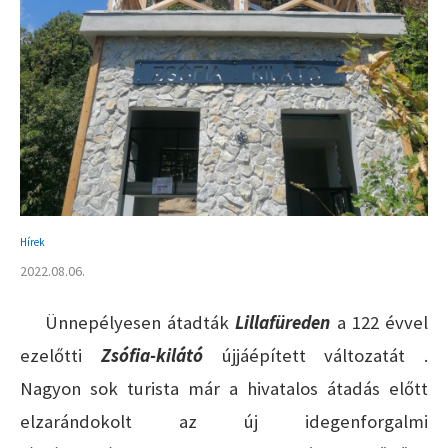
Hírek
2022.08.06.
Ünnepélyesen átadták
Lillafüreden
a 122 évvel
ezelőtti
Zsófia-kilátó
újjáépített változatát .
Nagyon sok turista már a hivatalos átadás előtt
elzarándokolt az új idegenforgalmi