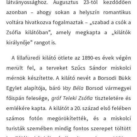
látványossághoz. Augusztus 23-tól kezdődően
azonban – ahogy sokan a helyszín romantikus
voltára hivatkozva fogalmaztak – „szabad a csók a
Zsófia kilátóban”, amely megkapta a „kilátók
királynője” rangot is.
A lillafüredi kilátó ötlete az 1890-es évek végén
merült fel, a terveket Szűcs Sándor miskolci
mérnök készítette. A kilátó nevét a Borsodi Bükk
Egylet alapítója, báró
Vay Béla
Borsod vármegyei
főispán felesége,
gróf Teleki Zsófia
tiszteletére és
emlékére kapta. A kilátót a 20. század első felében
számos fotón megörökítették, és a miskolci
turisták szemében mindig fontos szerepet töltött