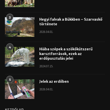
3
Hegyi falvak a Bükkben – Szarvaskő
története
2026.04.01.
4
Hiába szépek a szökőkútszerű
karsztforrások, ezek az
erdőpusztulás jelei
2024.07.15.
5
Jelek az erdőben
2026.04.01.
KEZDŐLAP