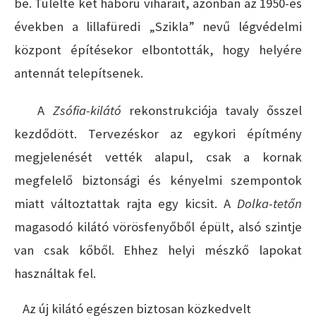
be. Túlélte két háború viharait, azonban az 1950-es
években a lillafüredi „Szikla” nevű légvédelmi
központ építésekor elbontották, hogy helyére
antennát telepítsenek.
A
Zsófia-kilátó
rekonstrukciója tavaly ősszel
kezdődött. Tervezéskor az egykori építmény
megjelenését vették alapul, csak a kornak
megfelelő biztonsági és kényelmi szempontok
miatt változtattak rajta egy kicsit. A
Dolka-tetőn
magasodó kilátó vörösfenyőből épült, alsó szintje
van csak kőből. Ehhez helyi mészkő lapokat
használtak fel.
Az új kilátó egészen biztosan közkedvelt