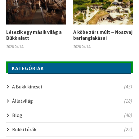
Létezik egy másik világ a
A kőbe zárt múlt – Noszvaj
Bükk alatt
barlanglakásai
2026.04.14.
2026.04.14.
KATEGÓRIÁK
A Bükk kincsei
(43)
Állatvilág
(18)
Blog
(40)
Bükki túrák
(22)