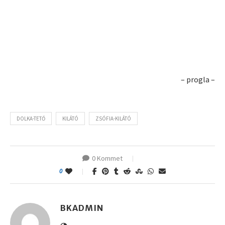
– progla –
DOLKA-TETŐ
KILÁTÓ
ZSÓFIA-KILÁTÓ
0 Kommet
0
BKADMIN