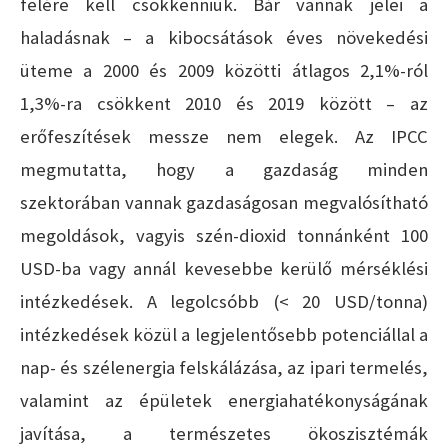
felére kell csökkenniük. Bár vannak jelei a
haladásnak – a kibocsátások éves növekedési
üteme a 2000 és 2009 közötti átlagos 2,1%-ról
1,3%-ra csökkent 2010 és 2019 között – az
erőfeszítések messze nem elegek. Az IPCC
megmutatta, hogy a gazdaság minden
szektorában vannak gazdaságosan megvalósítható
megoldások, vagyis szén-dioxid tonnánként 100
USD-ba vagy annál kevesebbe kerülő mérséklési
intézkedések. A legolcsóbb (< 20 USD/tonna)
intézkedések közül a legjelentősebb potenciállal a
nap- és szélenergia felskálázása, az ipari termelés,
valamint az épületek energiahatékonyságának
javítása, a természetes ökoszisztémák