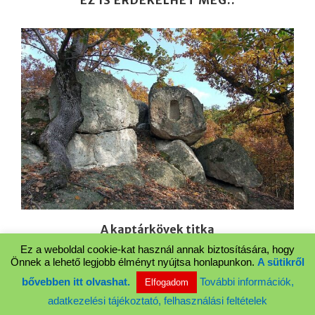
A kaptárkövek titka
2026.04.20.
Ez a weboldal cookie-kat használ annak biztosítására, hogy
Önnek a lehető legjobb élményt nyújtsa honlapunkon.
A sütikről
bővebben itt olvashat.
További információk,
Elfogadom
adatkezelési tájékoztató, felhasználási feltételek