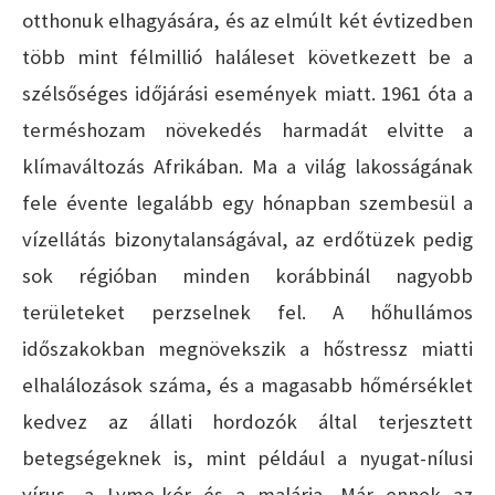
otthonuk elhagyására, és az elmúlt két évtizedben
több mint félmillió haláleset következett be a
szélsőséges időjárási események miatt. 1961 óta a
terméshozam növekedés harmadát elvitte a
klímaváltozás Afrikában. Ma a világ lakosságának
fele évente legalább egy hónapban szembesül a
vízellátás bizonytalanságával, az erdőtüzek pedig
sok régióban minden korábbinál nagyobb
területeket perzselnek fel. A hőhullámos
időszakokban megnövekszik a hőstressz miatti
elhalálozások száma, és a magasabb hőmérséklet
kedvez az állati hordozók által terjesztett
betegségeknek is, mint például a nyugat-nílusi
vírus, a Lyme-kór és a malária. Már ennek az