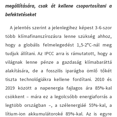
megállítására, csak át kellene csoportosítani a
befektetéseket
A jelentés szerint a jelenlegihez képest 3-6-szor
több klímafinanszírozásra lenne szükség ahhoz,
hogy a globális felmelegedést 1,5-2°C-nál meg
tudjuk állítani. Az IPCC arra is rámutatott, hogy a
világnak lenne pénze a gazdaság klímabaráttá
alakítására, de a fosszilis iparágba ömlő tőkét
tiszta technológiákra kellene fordítani. 2010 és
2019 között a napenergia fajlagos ára 85%-kal
csökkent – mára ez a legolcsóbb energiaforrás a
legtöbb országban –, a szélenergiáé 55%-kal, a
lítium-ion akkumulátoroké 85%-kal. Az is egyre