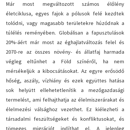
Már most megváltozott számos élőlény
életciklusa, egyes fajok a pólusok felé kezdtek
tolódni, vagy magasabb területekre húzódnak a
túlélés reményében. Globálisan a fapusztulások
20%-áért már most az éghajlatváltozás felel és
2070-re az összes növény- és állatfaj harmada
végleg eltűnhet a Föld színéről, ha nem
mérsékeljük a kibocsátásokat. Az egyre erősödő
hőség, aszály, vízhiány és ezek együttes hatása
sok helyütt ellehetetlenítik a mezőgazdasági
termelést, ami felhajthatja az élelmiszerárakat és
élelmezési válsághoz vezethet. Ez kiélezheti a
társadalmi feszültségeket és konfliktusokat, és
tömeges migrációt indíthat el. A jelenleg