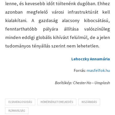
lenne, és kevesebb időt töltenénk dugóban. Ehhez
azonban megfelelő városi infrastruktúrát kell
kialakítani. A gazdaság alacsony kibocsátású,
fenntarthatóbb pályára állítása valószínűleg
minden eddigi globális kihívást felülmúl, de a jelen
tudományos tényállás szerint nem lehetetlen.
Lehoczky Annamária
Forrás:
masfelfok.hu
Borítókép: Chester Ho – Unsplash
ELSIVATAGOSODÁS
HŐMÉRSÉKLET EMELKEDÉS
KISZÁRADÁS
KLÍMAVÁLSÁG