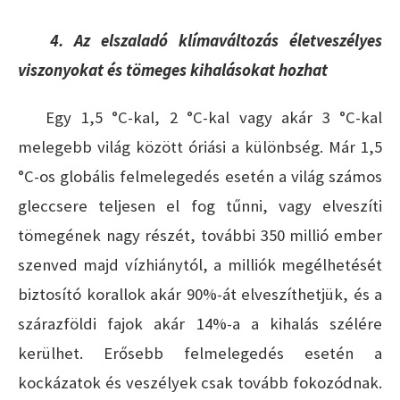
4. Az elszaladó klímaváltozás életveszélyes
viszonyokat és tömeges kihalásokat hozhat
Egy 1,5 °C-kal, 2 °C-kal vagy akár 3 °C-kal
melegebb világ között óriási a különbség. Már 1,5
°C-os globális felmelegedés esetén a világ számos
gleccsere teljesen el fog tűnni, vagy elveszíti
tömegének nagy részét, további 350 millió ember
szenved majd vízhiánytól, a milliók megélhetését
biztosító korallok akár 90%-át elveszíthetjük, és a
szárazföldi fajok akár 14%-a a kihalás szélére
kerülhet. Erősebb felmelegedés esetén a
kockázatok és veszélyek csak tovább fokozódnak.