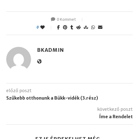
0 Kommet
0
BKADMIN
előző poszt
Szűkebb otthonunk a Bükk-vidék (3.rész)
következő poszt
Íme a Rendelet
EZ IS ÉRDEKELHET MÉG..