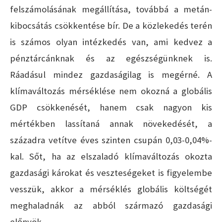
felszámolásának megállítása, továbbá a metán-
kibocsátás csökkentése bír. De a közlekedés terén
is számos olyan intézkedés van, ami kedvez a
pénztárcánknak és az egészségünknek is.
Ráadásul mindez gazdaságilag is megérné. A
klímaváltozás mérséklése nem okozná a globális
GDP csökkenését, hanem csak nagyon kis
mértékben lassítaná annak növekedését, a
századra vetítve éves szinten csupán 0,03-0,04%-
kal. Sőt, ha az elszaladó klímaváltozás okozta
gazdasági károkat és veszteségeket is figyelembe
vesszük, akkor a mérséklés globális költségét
meghaladnák az abból származó gazdasági
előnyök.