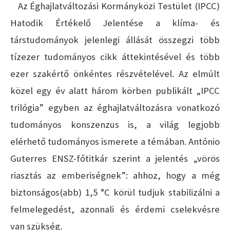
Az Éghajlatváltozási Kormányközi Testület (IPCC)
Hatodik Értékelő Jelentése a klíma- és
társtudományok jelenlegi állását összegzi több
tízezer tudományos cikk áttekintésével és több
ezer szakértő önkéntes részvételével. Az elmúlt
közel egy év alatt három körben publikált „IPCC
trilógia” egyben az éghajlatváltozásra vonatkozó
tudományos konszenzus is, a világ legjobb
elérhető tudományos ismerete a témában. António
Guterres ENSZ-főtitkár szerint a jelentés „vörös
riasztás az emberiségnek”: ahhoz, hogy a még
biztonságos(abb) 1,5 °C körül tudjuk stabilizálni a
felmelegedést, azonnali és érdemi cselekvésre
van szükség.