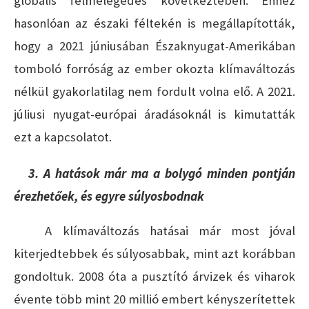
globális felmelegedés következtében. Ehhez
hasonlóan az északi féltekén is megállapították,
hogy a 2021 júniusában Északnyugat-Amerikában
tomboló forróság az ember okozta klímaváltozás
nélkül gyakorlatilag nem fordult volna elő. A 2021.
júliusi nyugat-európai áradásoknál is kimutatták
ezt a kapcsolatot.
3. A hatások már ma a bolygó minden pontján
érezhetőek, és egyre súlyosbodnak
A klímaváltozás hatásai már most jóval
kiterjedtebbek és súlyosabbak, mint azt korábban
gondoltuk. 2008 óta a pusztító árvizek és viharok
évente több mint 20 millió embert kényszerítettek