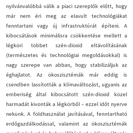
nyilvánvalóbbá válik a piaci szereplők előtt, hogy
már nem éri meg az elavult technológiákat
fenntartani vagy új infrastruktúrát építeni. A
kibocsátások minimálisra csökkentése mellett a
légköri többet szén-dioxid eltávolításának
(természetes és technológiai megoldásokkal) is
nagy szerepe van abban, hogy stabilizáljuk az
éghajlatot. Az ökoszisztémák már eddig is
csendben lassították a klímaváltozást, ugyanis az
emberiség által kibocsátott szén-dioxid közel
harmadát kivonták a légkörből – ezzel időt nyerve
nekünk. A földhasználat javításával, fenntartható
erdőgazdálkodással, valamint az ökoszisztémák