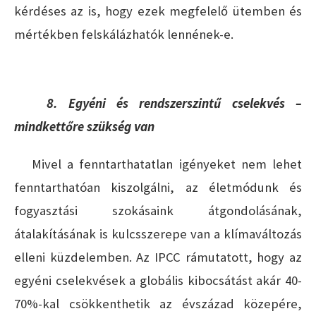
kérdéses az is, hogy ezek megfelelő ütemben és
mértékben felskálázhatók lennének-e.
8. Egyéni és rendszerszintű cselekvés –
mindkettőre szükség van
Mivel a fenntarthatatlan igényeket nem lehet
fenntarthatóan kiszolgálni, az életmódunk és
fogyasztási szokásaink átgondolásának,
átalakításának is kulcsszerepe van a klímaváltozás
elleni küzdelemben. Az IPCC rámutatott, hogy az
egyéni cselekvések a globális kibocsátást akár 40-
70%-kal csökkenthetik az évszázad közepére,