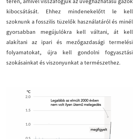
terén, amivel visszafogjuk az üvegházhatású gázok
kibocsátását. Ehhez mindenekelőtt le kell
szoknunk a fosszilis tüzelők használatáról és minél
gyorsabban megújulókra kell váltani, át kell
alakítani az ipari és mezőgazdasági termelési
folyamatokat, újra kell gondolni fogyasztási
szokásainkat és viszonyunkat a természethez.