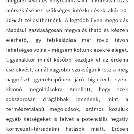
megőrzésével és helyreállításával a klímaváltozás
mérsékléséhez szükséges intézkedések akár 20-
30%-át teljesíthetnénk. A legtöbb ilyen megoldás
ráadásul gazdaságosan megvalósítható és készen
elérhető, így felskálázása már rövid távon
lehetséges volna – mégsem költünk ezekre eleget.
Ugyanakkor minél később kezdjük el az érdemi
cselekvést, annál nagyobb szükségünk lesz a még
nagyrészt gyerekcipőben járó high-tech szén-
kivonó megoldásokra. Amellett, hogy ezek
sokszorosan drágábbak lennének, mint a
természetalapú megoldások, számos közülük
egyéb kétségeket is felvet a potenciális negatív
környezeti-társadalmi hatások miatt. Erősen