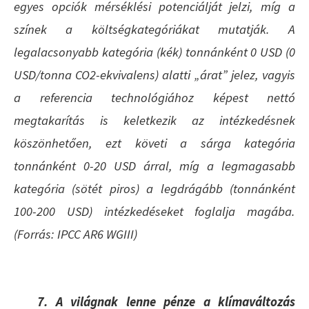
egyes opciók mérséklési potenciálját jelzi, míg a
színek a költségkategóriákat mutatják. A
legalacsonyabb kategória (kék) tonnánként 0 USD (0
USD/tonna CO2-ekvivalens) alatti „árat” jelez, vagyis
a referencia technológiához képest nettó
megtakarítás is keletkezik az intézkedésnek
köszönhetően, ezt követi a sárga kategória
tonnánként 0-20 USD árral, míg a legmagasabb
kategória (sötét piros) a legdrágább (tonnánként
100-200 USD) intézkedéseket foglalja magába.
(Forrás: IPCC AR6 WGIII)
7. A világnak lenne pénze a klímaváltozás