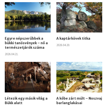
Egyre népszerűbbek a
A kaptárkövek titka
bükki tanösvények – nő a
2026.04.20.
természetjárók száma
2026.04.21.
Létezik egy másik világ a
A kőbe zárt múlt – Noszvaj
Bükk alatt
barlanglakásai