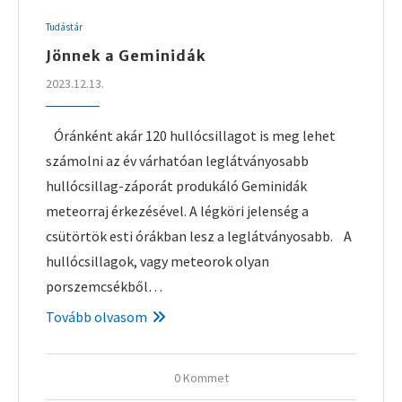
Tudástár
Jönnek a Geminidák
2023.12.13.
Óránként akár 120 hullócsillagot is meg lehet
számolni az év várhatóan leglátványosabb
hullócsillag-záporát produkáló Geminidák
meteorraj érkezésével. A légköri jelenség a
csütörtök esti órákban lesz a leglátványosabb. A
hullócsillagok, vagy meteorok olyan
porszemcsékből…
Tovább olvasom
0 Kommet