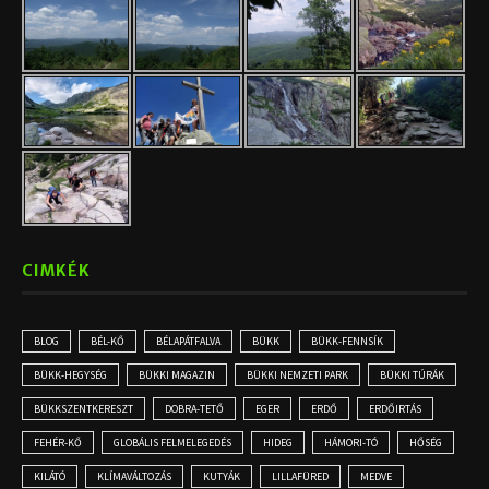
CIMKÉK
BLOG
BÉL-KŐ
BÉLAPÁTFALVA
BÜKK
BÜKK-FENNSÍK
BÜKK-HEGYSÉG
BÜKKI MAGAZIN
BÜKKI NEMZETI PARK
BÜKKI TÚRÁK
BÜKKSZENTKERESZT
DOBRA-TETŐ
EGER
ERDŐ
ERDŐIRTÁS
FEHÉR-KŐ
GLOBÁLIS FELMELEGEDÉS
HIDEG
HÁMORI-TÓ
HŐSÉG
KILÁTÓ
KLÍMAVÁLTOZÁS
KUTYÁK
LILLAFÜRED
MEDVE