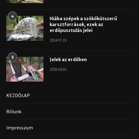
4
Hiába szépek a szökőkútszerű
karsztforrások, ezek az
erdőpusztulás jelei
2024.07.15.
5
Jelek az erdőben
2026.04.01.
KEZDŐLAP
Rólunk
Impresszum