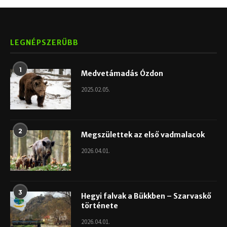
LEGNÉPSZERŰBB
1
Medvetámadás Ózdon
2025.02.05.
2
Megszülettek az első vadmalacok
2026.04.01.
3
Hegyi falvak a Bükkben – Szarvaskő
története
2026.04.01.