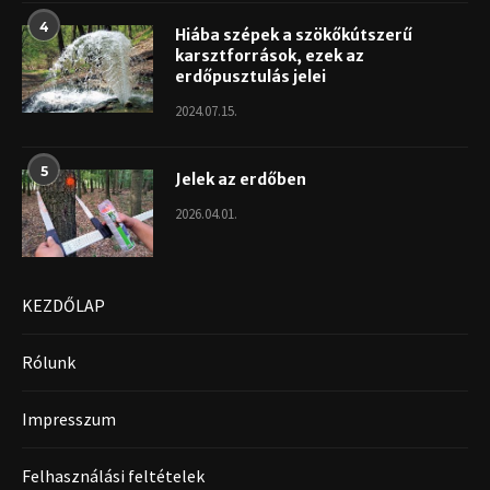
4
Hiába szépek a szökőkútszerű
karsztforrások, ezek az
erdőpusztulás jelei
2024.07.15.
5
Jelek az erdőben
2026.04.01.
KEZDŐLAP
Rólunk
Impresszum
Felhasználási feltételek