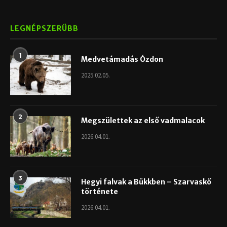
LEGNÉPSZERŰBB
1
Medvetámadás Ózdon
2025.02.05.
2
Megszülettek az első vadmalacok
2026.04.01.
3
Hegyi falvak a Bükkben – Szarvaskő
története
2026.04.01.