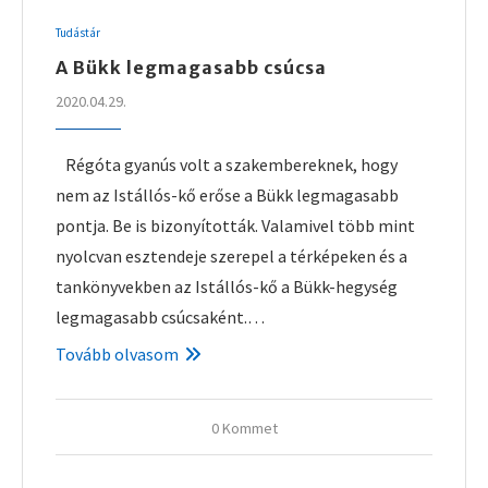
Tudástár
A Bükk legmagasabb csúcsa
2020.04.29.
Régóta gyanús volt a szakembereknek, hogy
nem az Istállós-kő erőse a Bükk legmagasabb
pontja. Be is bizonyították. Valamivel több mint
nyolcvan esztendeje szerepel a térképeken és a
tankönyvekben az Istállós-kő a Bükk-hegység
legmagasabb csúcsaként.…
Tovább olvasom
0 Kommet