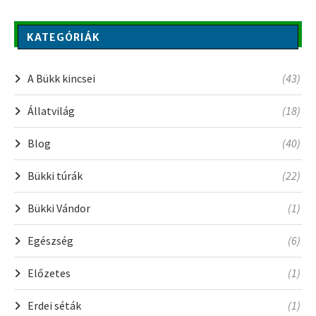
KATEGÓRIÁK
A Bükk kincsei
(43)
Állatvilág
(18)
Blog
(40)
Bükki túrák
(22)
Bükki Vándor
(1)
Egészség
(6)
Előzetes
(1)
Erdei séták
(1)