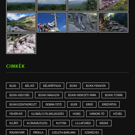
CIMKÉK
BLOG
BÉL-KŐ
BÉLAPÁTFALVA
BÜKK
BÜKK-FENNSÍK
BÜKK-HEGYSÉG
BÜKKI MAGAZIN
BÜKKI NEMZETI PARK
BÜKKI TÚRÁK
BÜKKSZENTKERESZT
DOBRA-TETŐ
EGER
ERDŐ
ERDŐIRTÁS
FEHÉR-KŐ
GLOBÁLIS FELMELEGEDÉS
HIDEG
HÁMORI-TÓ
HŐSÉG
KILÁTÓ
KLÍMAVÁLTOZÁS
KUTYÁK
LILLAFÜRED
MEDVE
POGÁNYVÁR
PROGLA
SZELETA-BARLANG
SZEMÉLYES