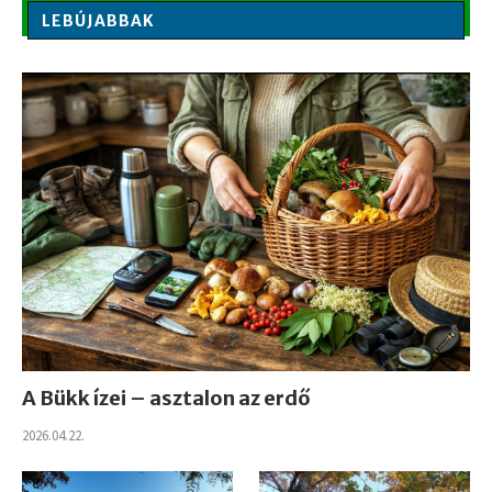
LEBÚJABBAK
A Bükk ízei – asztalon az erdő
2026.04.22.