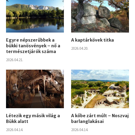
Egyre népszerűbbek a
A kaptárkövek titka
bükki tanösvények – nő a
2026.04.20.
természetjárók száma
2026.04.21.
Létezik egy másik világ a
A kőbe zárt múlt – Noszvaj
Bükk alatt
barlanglakásai
2026.04.14.
2026.04.14.