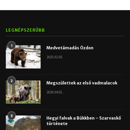
LEGNÉPSZERŰBB
1
Medvetámadás Ózdon
2025.02.05.
2
Megszülettek az első vadmalacok
2026.04.01.
3
Hegyi falvak a Bükkben – Szarvaskő
története