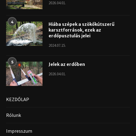
2026.04.01.
4
Hiába szépek a szökőkútszerű
karsztforrások, ezek az
erdőpusztulás jelei
2024.07.15.
5
Jelek az erdőben
2026.04.01.
KEZDŐLAP
Rólunk
Impresszum