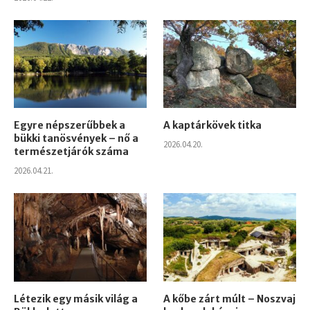
Egyre népszerűbbek a
A kaptárkövek titka
bükki tanösvények – nő a
2026.04.20.
természetjárók száma
2026.04.21.
Létezik egy másik világ a
A kőbe zárt múlt – Noszvaj