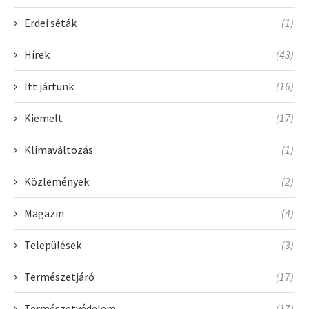
Erdei séták
(1)
Hírek
(43)
Itt jártunk
(16)
Kiemelt
(17)
Klímaváltozás
(1)
Közlemények
(2)
Magazin
(4)
Települések
(3)
Természetjáró
(17)
Természetvédelem
(17)