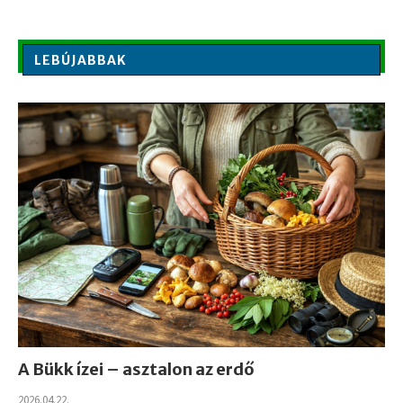
LEBÚJABBAK
A Bükk ízei – asztalon az erdő
2026.04.22.