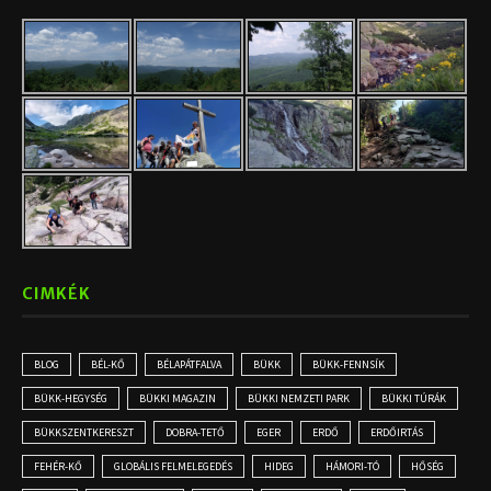
CIMKÉK
BLOG
BÉL-KŐ
BÉLAPÁTFALVA
BÜKK
BÜKK-FENNSÍK
BÜKK-HEGYSÉG
BÜKKI MAGAZIN
BÜKKI NEMZETI PARK
BÜKKI TÚRÁK
BÜKKSZENTKERESZT
DOBRA-TETŐ
EGER
ERDŐ
ERDŐIRTÁS
FEHÉR-KŐ
GLOBÁLIS FELMELEGEDÉS
HIDEG
HÁMORI-TÓ
HŐSÉG