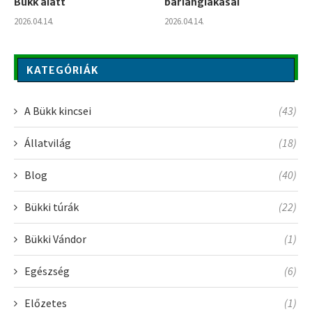
Bükk alatt
barlanglakásai
2026.04.14.
2026.04.14.
KATEGÓRIÁK
A Bükk kincsei
(43)
Állatvilág
(18)
Blog
(40)
Bükki túrák
(22)
Bükki Vándor
(1)
Egészség
(6)
Előzetes
(1)