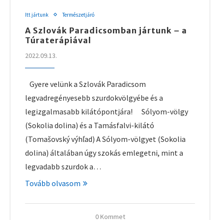
Itt jártunk
Természetjáró
A Szlovák Paradicsomban jártunk – a
Túraterápiával
2022.09.13.
Gyere velünk a Szlovák Paradicsom
legvadregényesebb szurdokvölgyébe és a
legizgalmasabb kilátópontjára! Sólyom-völgy
(Sokolia dolina) és a Tamásfalvi-kilátó
(Tomašovský výhľad) A Sólyom-völgyet (Sokolia
dolina) általában úgy szokás emlegetni, mint a
legvadabb szurdok a…
Tovább olvasom
0 Kommet