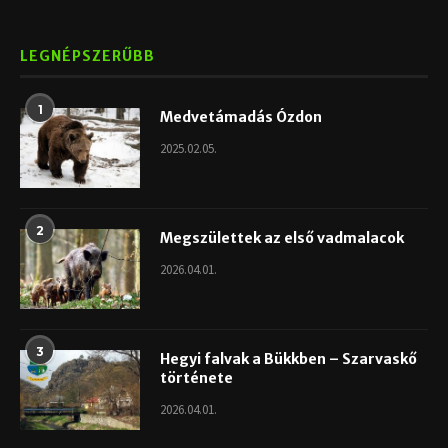
LEGNÉPSZERŰBB
1
Medvetámadás Ózdon
2025.02.05.
2
Megszülettek az első vadmalacok
2026.04.01.
3
Hegyi falvak a Bükkben – Szarvaskő
története
2026.04.01.