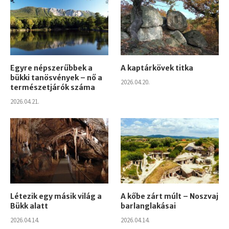
Egyre népszerűbbek a
A kaptárkövek titka
bükki tanösvények – nő a
2026.04.20.
természetjárók száma
2026.04.21.
Létezik egy másik világ a
A kőbe zárt múlt – Noszvaj
Bükk alatt
barlanglakásai
2026.04.14.
2026.04.14.