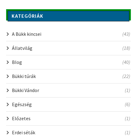
KATEGÓRIÁK
A Bükk kincsei
(43)
Állatvilág
(18)
Blog
(40)
Bükki túrák
(22)
Bükki Vándor
(1)
Egészség
(6)
Előzetes
(1)
Erdei séták
(1)