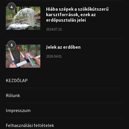
4
Hiába szépek a szökőkútszerű
karsztforrások, ezek az
erdőpusztulás jelei
2024.07.15.
5
Jelek az erdőben
2026.04.01.
KEZDŐLAP
Rólunk
Impresszum
Felhasználási feltételek