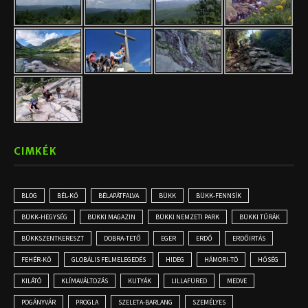
CIMKÉK
BLOG
BÉL-KŐ
BÉLAPÁTFALVA
BÜKK
BÜKK-FENNSÍK
BÜKK-HEGYSÉG
BÜKKI MAGAZIN
BÜKKI NEMZETI PARK
BÜKKI TÚRÁK
BÜKKSZENTKERESZT
DOBRA-TETŐ
EGER
ERDŐ
ERDŐIRTÁS
FEHÉR-KŐ
GLOBÁLIS FELMELEGEDÉS
HIDEG
HÁMORI-TÓ
HŐSÉG
KILÁTÓ
KLÍMAVÁLTOZÁS
KUTYÁK
LILLAFÜRED
MEDVE
POGÁNYVÁR
PROGLA
SZELETA-BARLANG
SZEMÉLYES