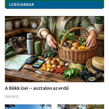
LEBÚJABBAK
A Bükk ízei – asztalon az erdő
2026.04.22.